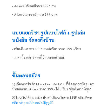
• A-Level สังคมศึกษา 199 บาท
• A-Level ภาษาอังกฤษ 199 บาท
แบบแยกวิชา รูปแบบไฟล์ + รูปเล่ม
หนังสือ จัดส่งถึงบ้าน
• เพิ่มเพียงราคา 100 บาทต่อวิชา ราคา 299.-/วิชา
- ราคานี้รวมค่าจัดส่งที่บ้านทุกอย่างแล้ว
ขั้นตอนสมัคร
1) เลือกคอร์ส ติว Mock Exam A-LEVEL ที่ต้องการสมัคร แนะ
นำสมัคคแบบ Pack ราคา 399.- ได้ 3 วิชา "คุ้มค่ามากที่สุด"
2) โอนเงินได้เลย แล้วส่งใบสลิปโอนเงินทาง LINE @KruPwin
คลิก https://lin.ee/a4RygAD