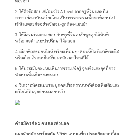
ต่อวิชา)
2. ได้ติวข้อสอบเสมือนจริง A-level จากครูพี่วิน และทีม
อาจารย์สถาบันเตรียมโดม เป็นการทบทวนเนื้อหาที่สอบไป
เข้าใจแต่ละข้ออย่างชัดเจน-ถูกต้อง-แม่นยำ
3. ได้มีส่วนร่วมถาม-ตอบกับครูพี่วิน สงสัยพูดคุยได้ทันที
พร้อมขอคำแนะนำปรึกษาได้ตลอด
4. เลือกติวสดออนไลน์ พร้อมเพื่อน ๆ (ตอนนี้ปิดรับสมัครแล้ว)
หรือเลือกติวออนไลน์ย้อนหลังเวลาไหนก็ได้
5. ได้ประเมินคะแนนเห็นภาพรวมเพื่อรู้ จุดแข็งและจุดที่ควร
พัฒนาเพิ่มเติมของตนเอง
6. วิเคราะห์คะแนนรายบุคคลเพื่อทราบบทที่ต้องเพิ่มเติมและ
แก้ไขได้ทันจุดก่อนลงสอบจริง
ค่าสมัครต่อ 1 คน และส่วนลด
แนะนำสมัครพร้อมกัน 3 วิชา แบบแพ็ก ประหยัดมากที่สุด