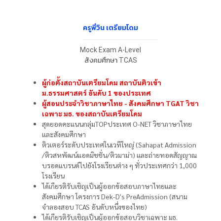
ครูพี่วิน เตรียมโดม
Mock Exam A-Level
สังคมศึกษา TCAS
ผู้ก่อตั้งสถาบันเตรียมโดม สถาบันติวเข้า
ม.ธรรมศาสตร์ อันดับ 1 ของประเทศ
ผู้สอนประจำวิชาภาษาไทย - สังคมศึกษา TGAT วิชา
เฉพาะ มธ. ของสถาบันเตรียมโดม
สุดยอดคะแนนกลุ่มTOPประเทศ O-NET วิชาภาษาไทย
และสังคมศึกษา
ติวเตอร์ระดับประเทศในเวทีใหญ่ (Sahapat Admission
/ติวสหพัฒน์แอดมิชชั่น/ติวมาม่า) และถ่ายทอดสัญญาณ
บรอดแบรนด์ไปยังโรงเรียนต่าง ๆ ทั่วประเทศกว่า 1,000
โรงเรียน
ได้เกียรติรับเชิญเป็นผู้ออกข้อสอบภาษาไทยและ
สังคมศึกษา โครงการ Dek-D's PreAdmission (สนาม
จำลองสอบ TCAS อันดับหนึ่งของไทย)
ได้เกียรติรับเชิญเป็นผู้ออกข้อสอบวิชาเฉพาะ มธ.