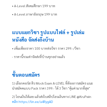
• A-Level สังคมศึกษา 199 บาท
• A-Level ภาษาอังกฤษ 199 บาท
แบบแยกวิชา รูปแบบไฟล์ + รูปเล่ม
หนังสือ จัดส่งถึงบ้าน
• เพิ่มเพียงราคา 100 บาทต่อวิชา ราคา 299.-/วิชา
- ราคานี้รวมค่าจัดส่งที่บ้านทุกอย่างแล้ว
ขั้นตอนสมัคร
1) เลือกคอร์ส ติว Mock Exam A-LEVEL ที่ต้องการสมัคร แนะ
นำสมัคคแบบ Pack ราคา 399.- ได้ 3 วิชา "คุ้มค่ามากที่สุด"
2) โอนเงินได้เลย แล้วส่งใบสลิปโอนเงินทาง LINE @KruPwin
คลิก https://lin.ee/a4RygAD