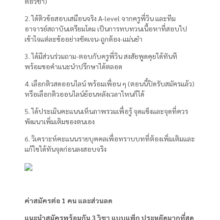
ต่อวิชา)
2. ได้ติวข้อสอบเสมือนจริง A-level จากครูพี่วิน และทีม
อาจารย์สถาบันเตรียมโดม เป็นการทบทวนเนื้อหาที่สอบไป
เข้าใจแต่ละข้ออย่างชัดเจน-ถูกต้อง-แม่นยำ
3. ได้มีส่วนร่วมถาม-ตอบกับครูพี่วิน สงสัยพูดคุยได้ทันที
พร้อมขอคำแนะนำปรึกษาได้ตลอด
4. เลือกติวสดออนไลน์ พร้อมเพื่อน ๆ (ตอนนี้ปิดรับสมัครแล้ว)
หรือเลือกติวออนไลน์ย้อนหลังเวลาไหนก็ได้
5. ได้ประเมินคะแนนเห็นภาพรวมเพื่อรู้ จุดแข็งและจุดที่ควร
พัฒนาเพิ่มเติมของตนเอง
6. วิเคราะห์คะแนนรายบุคคลเพื่อทราบบทที่ต้องเพิ่มเติมและ
แก้ไขได้ทันจุดก่อนลงสอบจริง
ค่าสมัครต่อ 1 คน และส่วนลด
แนะนำสมัครพร้อมกัน 3 วิชา แบบแพ็ก ประหยัดมากที่สุด